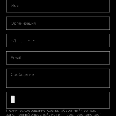
(техническое задание, схема, габаритный чертеж,
заполненный опросный лист и т.п. .jpg, .jpeg, .png, .pdf,