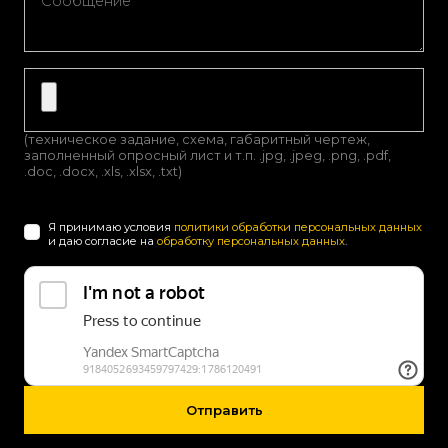
(техническое задание, схема, габаритный чертеж,
заполненный опросный лист и т.п. .jpg, .jpeg, .png, .pdf,
.doc, .docx, .xls, .xlsx, .txt)
Я принимаю условия
политики обработки персональных данных
и даю согласие на
обработку персональных данных
.
Отправить