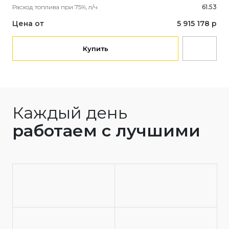
Расход топлива при 75%, л/ч
61.53
Це
Цена от
5 915 178 р
Купить
Каждый день
работаем с лучшими