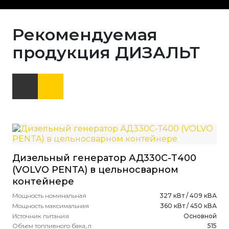
Рекомендуемая
продукция ДИЗАЛЬТ
Дизельный генератор АД330С-Т400
Ди
(VOLVO PENTA) в цельносварном
St
контейнере
Мощ
Мощ
Мощность номинальная
327 кВт / 409 кВА
Ист
Мощность максимальная
360 кВт / 450 кВА
Объ
Источник питания
Основной
Рас
Объем топливного бака, л
515