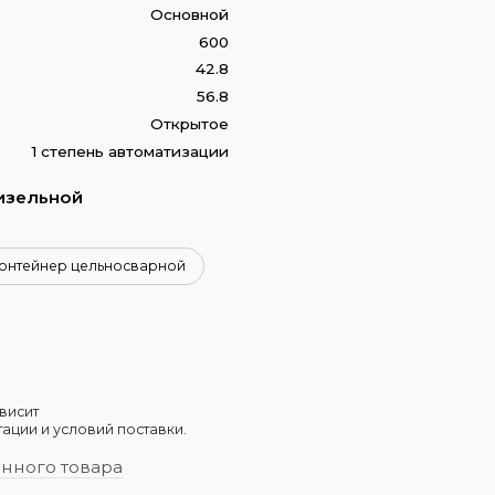
Основной
600
42.8
56.8
Открытое
1 степень автоматизации
изельной
онтейнер цельносварной
висит
ации и условий поставки.
анного товара