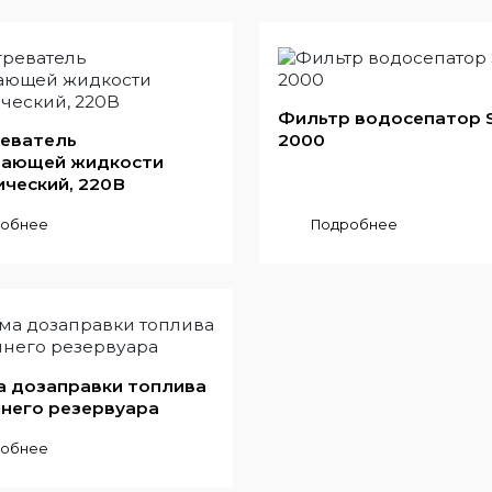
Фильтр водосепатор S
еватель
2000
ающей жидкости
ический, 220В
обнее
Подробнее
а дозаправки топлива
шнего резервуара
обнее