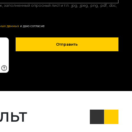
аполненный опросный лист и т.п. .jpg, .jpeg, .png, .pdf, .doc,
ьных данных
и даю согласие
Отправить
АЛЬТ