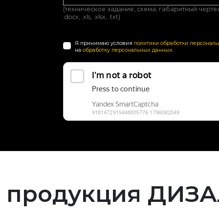
(техническое задание, схема, габаритный чертеж, з
.docx, .xls, .xlsx, .txt)
Я принимаю условия
политики обработки персонал
на
обработку персональных данных
.
 продукция ДИЗ