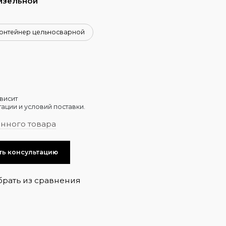
изельной
онтейнер цельносварной
висит
ации и условий поставки.
анного товара
ть консультацию
брать из сравнения