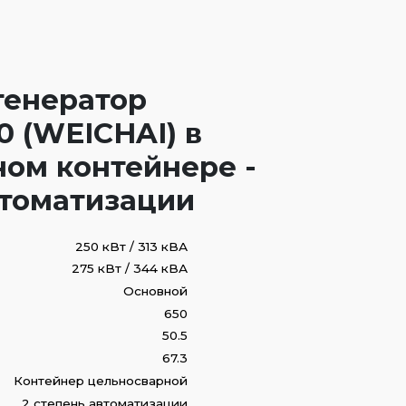
генератор
 (WEICHAI) в
ом контейнере -
втоматизации
250 кВт / 313 кВА
275 кВт / 344 кВА
Основной
650
50.5
67.3
Контейнер цельносварной
2 степень автоматизации