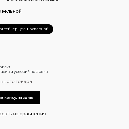
изельной
онтейнер цельносварной
висит
ации и условий поставки.
анного товара
ть консультацию
брать из сравнения