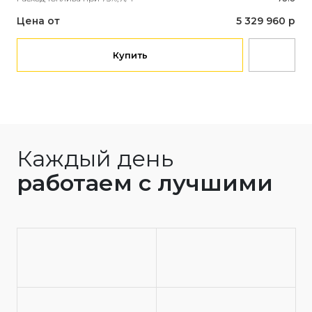
Объ
Рас
Цена от
5 329 960 р
Це
Купить
Каждый день
работаем с лучшими