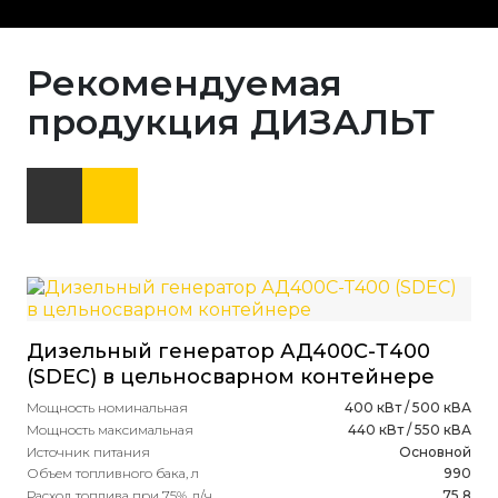
Рекомендуемая
продукция ДИЗАЛЬТ
Дизельный генератор АД400С-Т400
Ди
(SDEC) в цельносварном контейнере
(C
к
Мощность номинальная
400 кВт / 500 кВА
Мощность максимальная
440 кВт / 550 кВА
Мощ
Источник питания
Основной
Мощ
Объем топливного бака, л
990
Ист
Расход топлива при 75%, л/ч
75.8