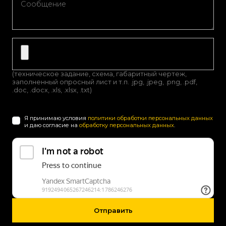
(техническое задание, схема, габаритный чертеж,
заполненный опросный лист и т.п. .jpg, .jpeg, .png, .pdf,
.doc, .docx, .xls, .xlsx, .txt)
Я принимаю условия
политики обработки персональных данных
и даю согласие на
обработку персональных данных
.
Отправить