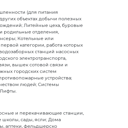
ленности (для питания
 других объектах добычи полезных
рождений; Литейные цеха, буровые
и родильные отделения,
нсеры; Котельные или
первой категории, работа которых
 водозаборных станций насосных
одского электротранспорта,
вязи, вышек сотовой связи и
жных городских систем
противопожарные устройства;
чеством людей; Системы
 Лифты.
асосные и перекачивающие станции,
е школы, сады, ясли; Дома
ы, аптеки, фельдшерско