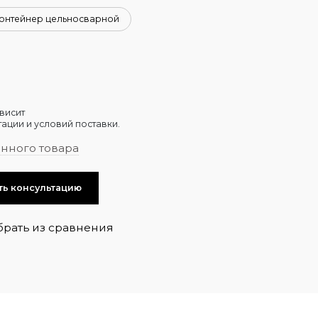
онтейнер цельносварной
висит
ации и условий поставки.
анного товара
ть консультацию
брать из сравнения