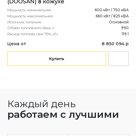
(DOOSAN) в кожухе
(B
Мощность номинальная
600 кВт / 750 кВА
Мощ
Мощность максимальная
660 кВт / 825 кВА
Мощ
Источник питания
Основной
Ист
Объем топливного бака, л
990
Рас
Расход топлива при 75%, л/ч
119.1
Це
Цена от
8 850 094 р
Купить
Каждый день
работаем с лучшими