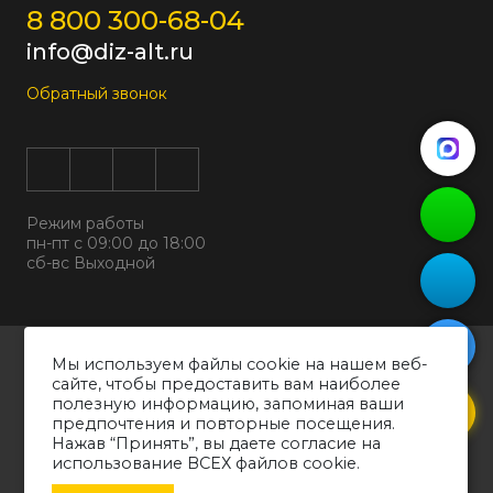
8 800 300-68-04
info@diz-alt.ru
Обратный звонок
Режим работы
пн-пт с 09:00 до 18:00
сб-вс Выходной
Все права защищены © 2026
Мы используем файлы cookie на нашем веб-
ООО "ДИЗАЛЬТ"
сайте, чтобы предоставить вам наиболее
ИНН 6318069799 ОГРН 1226300038194
полезную информацию, запоминая ваши
предпочтения и повторные посещения.
Политика конфиденциальности
Нажав “Принять”, вы даете согласие на
Согласие на обработку персональных данных
использование ВСЕХ файлов cookie.
Обращаем ваше внимание на то, что вся информация о товарах,