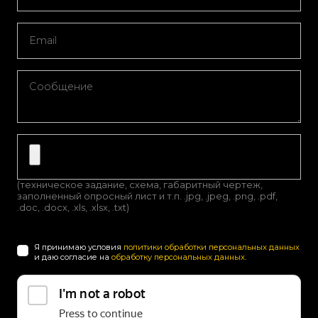
(техническое задание, схема, габаритный чертеж,
заполненный опросный лист и т.п. .jpg, .jpeg, .png, .pdf,
.doc, .docx, .xls, .xlsx, .txt)
Я принимаю условия
политики обработки персональных данных
и даю согласие на
обработку персональных данных
.