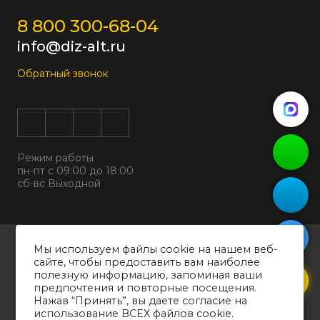
8 800 300-68-04
info@diz-alt.ru
Обратный звонок
Режим работы
пн-пт с 09:00 до 18:00
сб-вс Выходной
Все права защищены © 2026
Мы используем файлы cookie на нашем веб-
ООО "ДИЗАЛЬТ"
сайте, чтобы предоставить вам наиболее
ИНН 6318069799 ОГРН 1226300038194
полезную информацию, запоминая ваши
предпочтения и повторные посещения.
Политика конфиденциальности
Нажав “Принять”, вы даете согласие на
Согласие на обработку персональных данных
использование ВСЕХ файлов cookie.