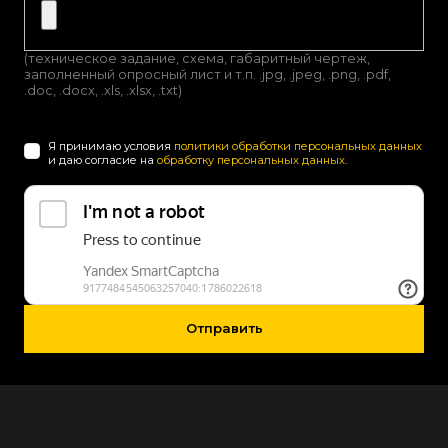
(техническое задание, схема, габаритный чертеж,
заполненный опросный лист и т.п. .jpg, .jpeg, .png, .pdf,
.doc, .docx, .xls, .xlsx, .txt)
Я принимаю условия
политики обработки персональных данных
и даю согласие на
обработку персональных данных
.
Отправить